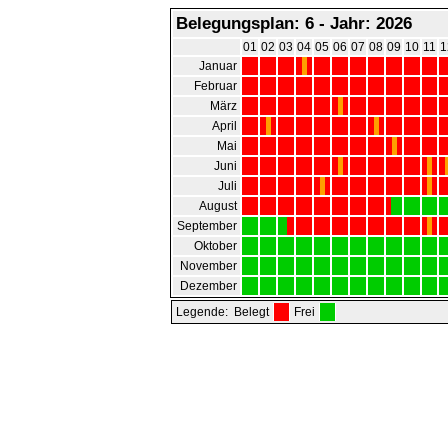
Belegungsplan: 6 - Jahr: 2026
01
02
03
04
05
06
07
08
09
10
11
1
Januar
Februar
März
April
Mai
Juni
Juli
August
September
Oktober
November
Dezember
Legende:
Belegt
Frei